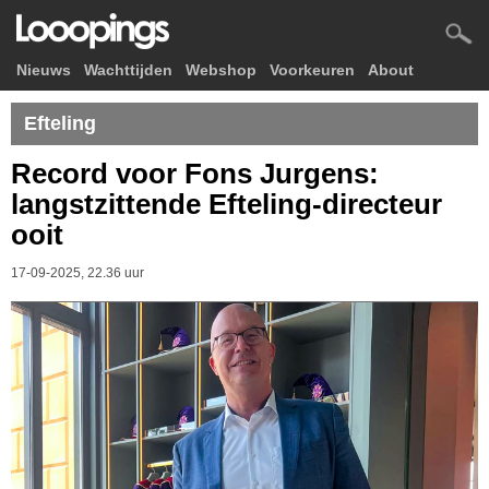
Nieuws
Wachttijden
Webshop
Voorkeuren
About
Efteling
Record voor Fons Jurgens:
langstzittende Efteling-directeur
ooit
17-09-2025, 22.36 uur