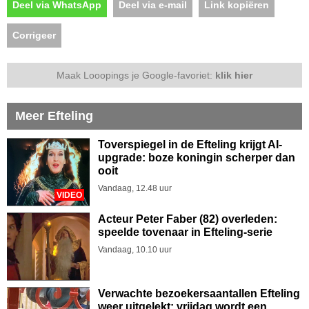
Deel via WhatsApp
Deel via e-mail
Link kopiëren
Corrigeer
Maak Looopings je Google-favoriet:
klik hier
Meer Efteling
Toverspiegel in de Efteling krijgt AI-
upgrade: boze koningin scherper dan
ooit
Vandaag, 12.48 uur
VIDEO
Acteur Peter Faber (82) overleden:
speelde tovenaar in Efteling-serie
Vandaag, 10.10 uur
Verwachte bezoekersaantallen Efteling
weer uitgelekt: vrijdag wordt een