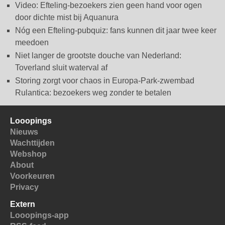
Video: Efteling-bezoekers zien geen hand voor ogen
door dichte mist bij Aquanura
Nóg een Efteling-pubquiz: fans kunnen dit jaar twee keer
meedoen
Niet langer de grootste douche van Nederland:
Toverland sluit waterval af
Storing zorgt voor chaos in Europa-Park-zwembad
Rulantica: bezoekers weg zonder te betalen
Looopings
Nieuws
Wachttijden
Webshop
About
Voorkeuren
Privacy
Extern
Looopings-app