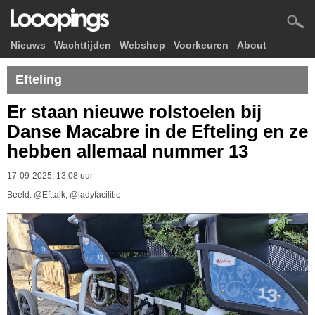
Nieuws
Wachttijden
Webshop
Voorkeuren
About
Efteling
Er staan nieuwe rolstoelen bij
Danse Macabre in de Efteling en ze
hebben allemaal nummer 13
17-09-2025, 13.08 uur
Beeld: @Efttalk, @ladyfacilitie