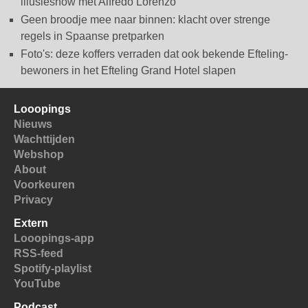
illusieshow met Alfredo Lorenzo
Geen broodje mee naar binnen: klacht over strenge
regels in Spaanse pretparken
Foto's: deze koffers verraden dat ook bekende Efteling-
bewoners in het Efteling Grand Hotel slapen
Looopings
Nieuws
Wachttijden
Webshop
About
Voorkeuren
Privacy
Extern
Looopings-app
RSS-feed
Spotify-playlist
YouTube
Podcast