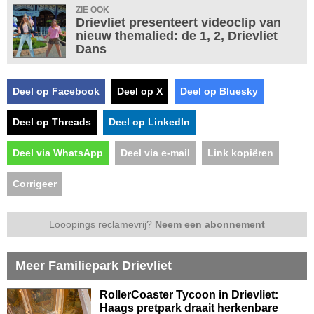
ZIE OOK
Drievliet presenteert videoclip van
nieuw themalied: de 1, 2, Drievliet
Dans
Deel op Facebook
Deel op X
Deel op Bluesky
Deel op Threads
Deel op LinkedIn
Deel via WhatsApp
Deel via e-mail
Link kopiëren
Corrigeer
Looopings reclamevrij?
Neem een abonnement
Meer Familiepark Drievliet
RollerCoaster Tycoon in Drievliet:
Haags pretpark draait herkenbare