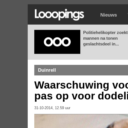
Nieuws
Politiehelikopter zoekt
mannen na tonen
geslachtsdeel in...
Duinrell
Waarschuwing voo
pas op voor dodelij
31-10-2014, 12.59 uur