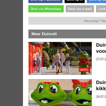
Deel via WhatsApp
Deel via e-mail
Link
Nieuwstip? Ma
Meer Duinrell
Duin
voo
27-07-2
VIDEO
Duin
kik
24-07-2