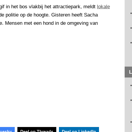
f in het bos vlakbij het attractiepark, meldt
lokale
e politie op de hoogte. Gisteren heeft Sacha
tie. Mensen met een hond in de omgeving van
L
luesky
Deel op Threads
Deel op LinkedIn