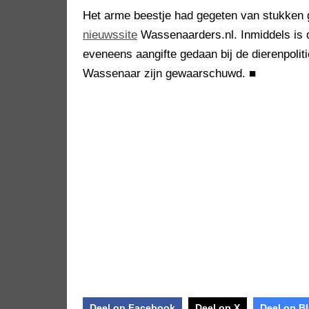
Het arme beestje had gegeten van stukken gi
nieuwssite
Wassenaarders.nl. Inmiddels is d
eveneens aangifte gedaan bij de dierenpoli
Wassenaar zijn gewaarschuwd.
■
Deel op Facebook
Deel op X
Deel op B