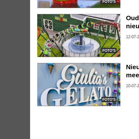
FOTO'S
Oude
nieu
12-07-2
FOTO'S
Nieu
mee
10-07-2
FOTO'S