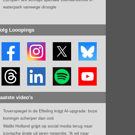
waterpark vanwege droogte
olg Looopings
aatste video's
Toverspiegel in de Efteling krijgt AI-upgrade: boze
koningin scherper dan ooit
Walibi Holland grijpt op social media terug naar
iconische jingle uit jaren negentig: 'Ik wil naar