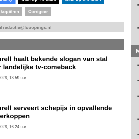
 kopiëren
Corrigeer
il
redactie@looopings.nl
M
rell haalt bekende slogan van stal
r landelijke tv-comeback
026, 13.59 uur
rell serveert schepijs in opvallende
kerkoppen
026, 16.24 uur