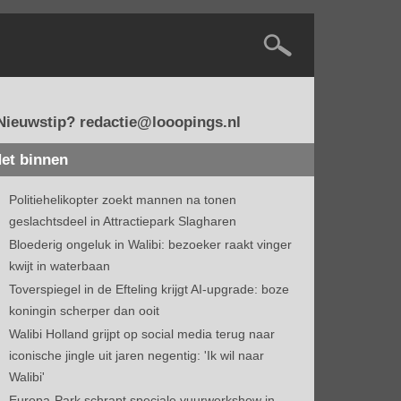
Nieuwstip? redactie@looopings.nl
et binnen
Politiehelikopter zoekt mannen na tonen
geslachtsdeel in Attractiepark Slagharen
Bloederig ongeluk in Walibi: bezoeker raakt vinger
kwijt in waterbaan
Toverspiegel in de Efteling krijgt AI-upgrade: boze
koningin scherper dan ooit
Walibi Holland grijpt op social media terug naar
iconische jingle uit jaren negentig: 'Ik wil naar
Walibi'
Europa-Park schrapt speciale vuurwerkshow in