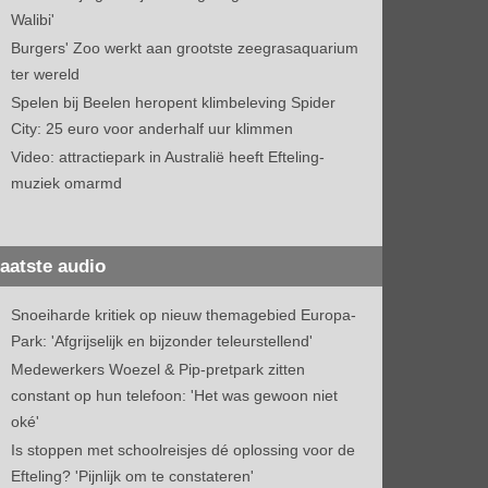
Walibi'
Burgers' Zoo werkt aan grootste zeegrasaquarium
ter wereld
Spelen bij Beelen heropent klimbeleving Spider
City: 25 euro voor anderhalf uur klimmen
Video: attractiepark in Australië heeft Efteling-
muziek omarmd
aatste audio
Snoeiharde kritiek op nieuw themagebied Europa-
Park: 'Afgrijselijk en bijzonder teleurstellend'
Medewerkers Woezel & Pip-pretpark zitten
constant op hun telefoon: 'Het was gewoon niet
oké'
Is stoppen met schoolreisjes dé oplossing voor de
Efteling? 'Pijnlijk om te constateren'