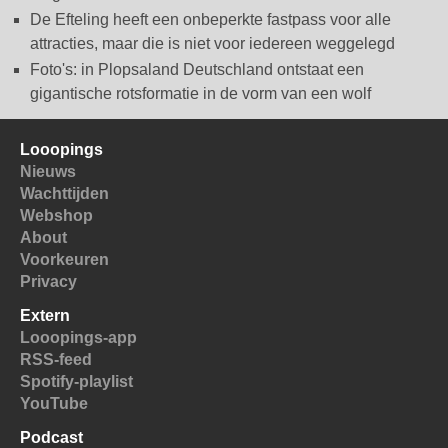
De Efteling heeft een onbeperkte fastpass voor alle
attracties, maar die is niet voor iedereen weggelegd
Foto's: in Plopsaland Deutschland ontstaat een
gigantische rotsformatie in de vorm van een wolf
Looopings
Nieuws
Wachttijden
Webshop
About
Voorkeuren
Privacy
Extern
Looopings-app
RSS-feed
Spotify-playlist
YouTube
Podcast