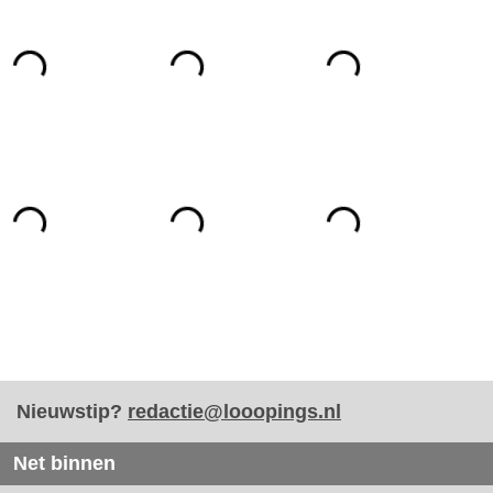
Nieuwstip?
redactie@looopings.nl
Net binnen