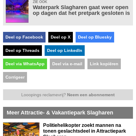
ZIE OOK
Waterpark Slagharen gaat weer open
op dagen dat het pretpark gesloten is
Deel op Facebook
Deel op X
Deel op Bluesky
Deel op Threads
Deel op LinkedIn
Deel via WhatsApp
Deel via e-mail
Link kopiëren
Corrigeer
Looopings reclamevrij?
Neem een abonnement
Meer Attractie- & Vakantiepark Slagharen
Politiehelikopter zoekt mannen na
tonen geslachtsdeel in Attractiepark