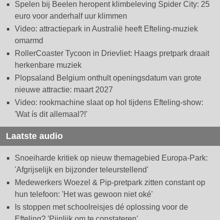
Spelen bij Beelen heropent klimbeleving Spider City: 25
euro voor anderhalf uur klimmen
Video: attractiepark in Australië heeft Efteling-muziek
omarmd
RollerCoaster Tycoon in Drievliet: Haags pretpark draait
herkenbare muziek
Plopsaland Belgium onthult openingsdatum van grote
nieuwe attractie: maart 2027
Video: rookmachine slaat op hol tijdens Efteling-show:
'Wat ís dit allemaal?!'
Laatste audio
Snoeiharde kritiek op nieuw themagebied Europa-Park:
'Afgrijselijk en bijzonder teleurstellend'
Medewerkers Woezel & Pip-pretpark zitten constant op
hun telefoon: 'Het was gewoon niet oké'
Is stoppen met schoolreisjes dé oplossing voor de
Efteling? 'Pijnlijk om te constateren'