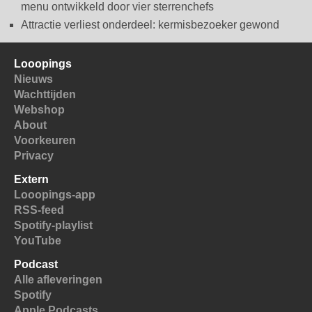
menu ontwikkeld door vier sterrenchefs
Attractie verliest onderdeel: kermisbezoeker gewond
Looopings
Nieuws
Wachttijden
Webshop
About
Voorkeuren
Privacy
Extern
Looopings-app
RSS-feed
Spotify-playlist
YouTube
Podcast
Alle afleveringen
Spotify
Apple Podcasts