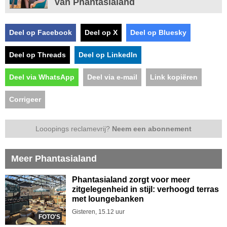
van Phantasialand
Deel op Facebook
Deel op X
Deel op Bluesky
Deel op Threads
Deel op LinkedIn
Deel via WhatsApp
Deel via e-mail
Link kopiëren
Corrigeer
Looopings reclamevrij?
Neem een abonnement
Meer Phantasialand
Phantasialand zorgt voor meer
zitgelegenheid in stijl: verhoogd terras
met loungebanken
Gisteren, 15.12 uur
FOTO'S