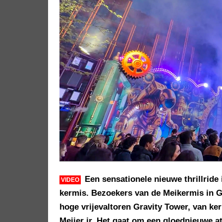
Een sensationele nieuwe thrillride
VIDEO
kermis. Bezoekers van de Meikermis in G
hoge vrijevaltoren Gravity Tower, van ke
Meijer jr. Het gaat om een gloednieuwe at