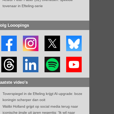
tovenaar in Efteling-serie
olg Looopings
aatste video's
Toverspiegel in de Efteling krijgt AI-upgrade: boze
koningin scherper dan ooit
Walibi Holland grijpt op social media terug naar
iconische jingle uit jaren negentig: 'Ik wil naar