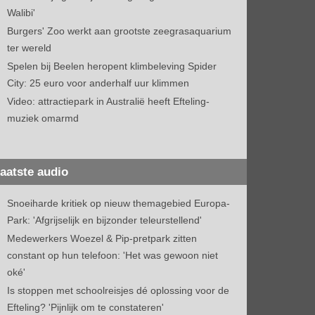
Walibi'
Burgers' Zoo werkt aan grootste zeegrasaquarium
ter wereld
Spelen bij Beelen heropent klimbeleving Spider
City: 25 euro voor anderhalf uur klimmen
Video: attractiepark in Australië heeft Efteling-
muziek omarmd
aatste audio
Snoeiharde kritiek op nieuw themagebied Europa-
Park: 'Afgrijselijk en bijzonder teleurstellend'
Medewerkers Woezel & Pip-pretpark zitten
constant op hun telefoon: 'Het was gewoon niet
oké'
Is stoppen met schoolreisjes dé oplossing voor de
Efteling? 'Pijnlijk om te constateren'