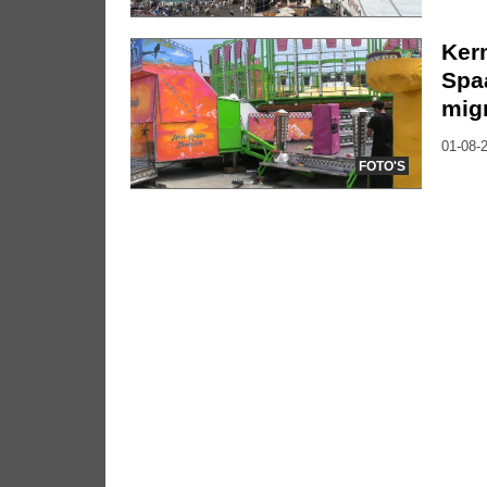
Kerm
Spa
mig
01-08-2
FOTO'S