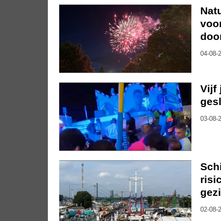
Nat
voo
doo
04-08-2
Vijf
gesl
03-08-2
Sch
risi
gez
02-08-2