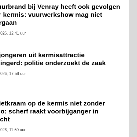
uurbrand bij Venray heeft ook gevolgen
r kermis: vuurwerkshow mag niet
rgaan
026, 12.41 uur
 jongeren uit kermisattractie
ingerd: politie onderzoekt de zaak
026, 17.58 uur
ietkraam op de kermis niet zonder
co: scherf raakt voorbijganger in
icht
026, 11.50 uur