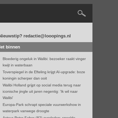
Nieuwstip? redactie@looopings.nl
et binnen
Bloederig ongeluk in Walibi: bezoeker raakt vinger
kwijt in waterbaan
Toverspiegel in de Efteling krijgt AI-upgrade: boze
koningin scherper dan ooit
Walibi Holland grijpt op social media terug naar
iconische jingle uit jaren negentig: 'Ik wil naar
Walibi'
Europa-Park schrapt speciale vuurwerkshow in
waterpark vanwege droogte
Acteur Peter Faber (82) overleden: speelde