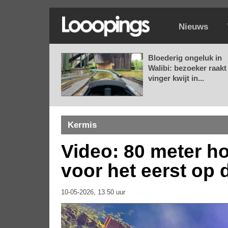
Nieuws
Bloederig ongeluk in
Walibi: bezoeker raakt
vinger kwijt in...
Kermis
Video: 80 meter ho
voor het eerst op
10-05-2026, 13.50 uur