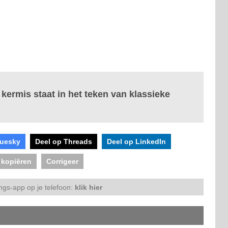
ermis staat in het teken van klassieke
luesky
Deel op Threads
Deel op LinkedIn
 kopiëren
Corrigeer
ngs-app op je telefoon:
klik hier