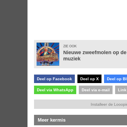
ZIE OOK
Nieuwe zweefmolen op de k
muziek
Deel op Facebook
Deel op X
Deel op B
Deel via WhatsApp
Deel via e-mail
Link
Installeer de Looopi
Meer kermis