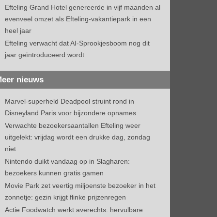
Efteling Grand Hotel genereerde in vijf maanden al
evenveel omzet als Efteling-vakantiepark in een
heel jaar
Efteling verwacht dat AI-Sprookjesboom nog dit
jaar geïntroduceerd wordt
eer nieuws
Marvel-superheld Deadpool struint rond in
Disneyland Paris voor bijzondere opnames
Verwachte bezoekersaantallen Efteling weer
uitgelekt: vrijdag wordt een drukke dag, zondag
niet
Nintendo duikt vandaag op in Slagharen:
bezoekers kunnen gratis gamen
Movie Park zet veertig miljoenste bezoeker in het
zonnetje: gezin krijgt flinke prijzenregen
Actie Foodwatch werkt averechts: hervulbare