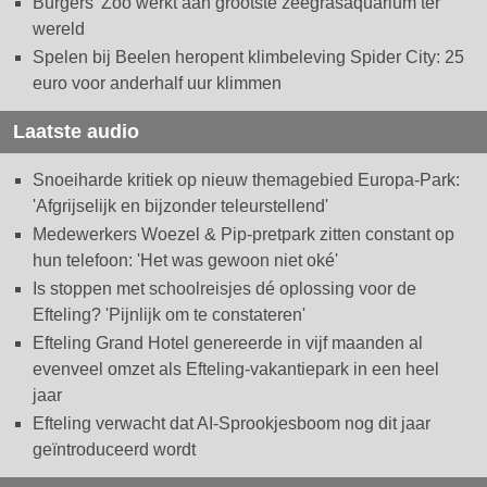
Burgers' Zoo werkt aan grootste zeegrasaquarium ter
wereld
Spelen bij Beelen heropent klimbeleving Spider City: 25
euro voor anderhalf uur klimmen
Laatste audio
Snoeiharde kritiek op nieuw themagebied Europa-Park:
'Afgrijselijk en bijzonder teleurstellend'
Medewerkers Woezel & Pip-pretpark zitten constant op
hun telefoon: 'Het was gewoon niet oké'
Is stoppen met schoolreisjes dé oplossing voor de
Efteling? 'Pijnlijk om te constateren'
Efteling Grand Hotel genereerde in vijf maanden al
evenveel omzet als Efteling-vakantiepark in een heel
jaar
Efteling verwacht dat AI-Sprookjesboom nog dit jaar
geïntroduceerd wordt