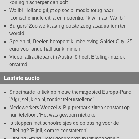
koningin scherper dan ooit
Walibi Holland grijpt op social media terug naar
iconische jingle uit jaren negentig: 'Ik wil naar Walibi'
Burgers' Zoo werkt aan grootste zeegrasaquarium ter
wereld
Spelen bij Beelen heropent klimbeleving Spider City: 25
euro voor anderhalf uur klimmen
Video: attractiepark in Australië heeft Efteling-muziek
omarmd
Laatste audio
Snoeiharde kritiek op nieuw themagebied Europa-Park:
'Afgrijselijk en bijzonder teleurstellend'
Medewerkers Woezel & Pip-pretpark zitten constant op
hun telefoon: 'Het was gewoon niet oké'
Is stoppen met schoolreisjes dé oplossing voor de
Efteling? 'Pijnlijk om te constateren'
Efteling Grand Hotel genereerde in vijf maanden al