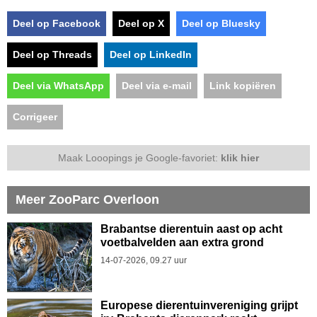
Deel op Facebook
Deel op X
Deel op Bluesky
Deel op Threads
Deel op LinkedIn
Deel via WhatsApp
Deel via e-mail
Link kopiëren
Corrigeer
Maak Looopings je Google-favoriet:
klik hier
Meer ZooParc Overloon
Brabantse dierentuin aast op acht
voetbalvelden aan extra grond
14-07-2026, 09.27 uur
Europese dierentuinvereniging grijpt