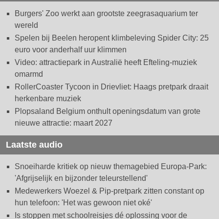
Burgers' Zoo werkt aan grootste zeegrasaquarium ter
wereld
Spelen bij Beelen heropent klimbeleving Spider City: 25
euro voor anderhalf uur klimmen
Video: attractiepark in Australië heeft Efteling-muziek
omarmd
RollerCoaster Tycoon in Drievliet: Haags pretpark draait
herkenbare muziek
Plopsaland Belgium onthult openingsdatum van grote
nieuwe attractie: maart 2027
Laatste audio
Snoeiharde kritiek op nieuw themagebied Europa-Park:
'Afgrijselijk en bijzonder teleurstellend'
Medewerkers Woezel & Pip-pretpark zitten constant op
hun telefoon: 'Het was gewoon niet oké'
Is stoppen met schoolreisjes dé oplossing voor de