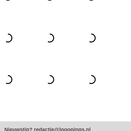
Nieuwstip?
redactie@looopings.nl