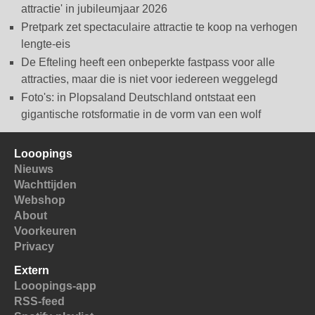
attractie' in jubileumjaar 2026
Pretpark zet spectaculaire attractie te koop na verhogen
lengte-eis
De Efteling heeft een onbeperkte fastpass voor alle
attracties, maar die is niet voor iedereen weggelegd
Foto's: in Plopsaland Deutschland ontstaat een
gigantische rotsformatie in de vorm van een wolf
Looopings
Nieuws
Wachttijden
Webshop
About
Voorkeuren
Privacy
Extern
Looopings-app
RSS-feed