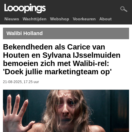
Nieuws
Wachttijden
Webshop
Voorkeuren
About
Walibi Holland
Bekendheden als Carice van
Houten en Sylvana IJsselmuiden
bemoeien zich met Walibi-rel:
'Doek jullie marketingteam op'
21-08-2025, 17.25 uur