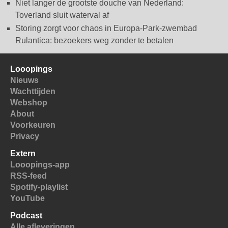
Niet langer de grootste douche van Nederland:
Toverland sluit waterval af
Storing zorgt voor chaos in Europa-Park-zwembad
Rulantica: bezoekers weg zonder te betalen
Looopings
Nieuws
Wachttijden
Webshop
About
Voorkeuren
Privacy
Extern
Looopings-app
RSS-feed
Spotify-playlist
YouTube
Podcast
Alle afleveringen