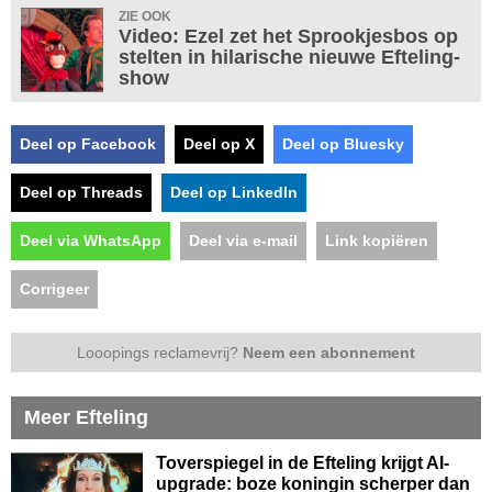
ZIE OOK
Video: Ezel zet het Sprookjesbos op
stelten in hilarische nieuwe Efteling-
show
Deel op Facebook
Deel op X
Deel op Bluesky
Deel op Threads
Deel op LinkedIn
Deel via WhatsApp
Deel via e-mail
Link kopiëren
Corrigeer
Looopings reclamevrij?
Neem een abonnement
Meer Efteling
Toverspiegel in de Efteling krijgt AI-
upgrade: boze koningin scherper dan