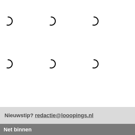
Nieuwstip?
redactie@looopings.nl
Net binnen