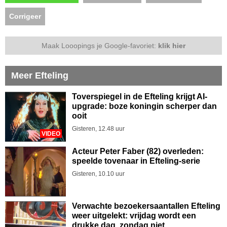
Corrigeer
Maak Looopings je Google-favoriet:
klik hier
Meer Efteling
Toverspiegel in de Efteling krijgt AI-
upgrade: boze koningin scherper dan
ooit
Gisteren, 12.48 uur
VIDEO
Acteur Peter Faber (82) overleden:
speelde tovenaar in Efteling-serie
Gisteren, 10.10 uur
Verwachte bezoekersaantallen Efteling
weer uitgelekt: vrijdag wordt een
drukke dag, zondag niet