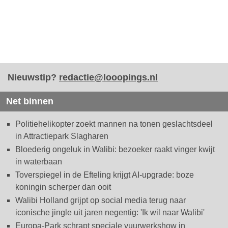
Nieuwstip?
redactie@looopings.nl
Net binnen
Politiehelikopter zoekt mannen na tonen geslachtsdeel
in Attractiepark Slagharen
Bloederig ongeluk in Walibi: bezoeker raakt vinger kwijt
in waterbaan
Toverspiegel in de Efteling krijgt AI-upgrade: boze
koningin scherper dan ooit
Walibi Holland grijpt op social media terug naar
iconische jingle uit jaren negentig: 'Ik wil naar Walibi'
Europa-Park schrapt speciale vuurwerkshow in