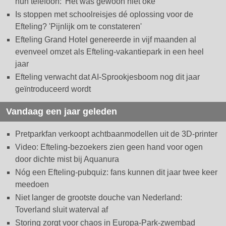
hun telefoon: 'Het was gewoon niet oké'
Is stoppen met schoolreisjes dé oplossing voor de
Efteling? 'Pijnlijk om te constateren'
Efteling Grand Hotel genereerde in vijf maanden al
evenveel omzet als Efteling-vakantiepark in een heel
jaar
Efteling verwacht dat AI-Sprookjesboom nog dit jaar
geïntroduceerd wordt
Vandaag een jaar geleden
Pretparkfan verkoopt achtbaanmodellen uit de 3D-printer
Video: Efteling-bezoekers zien geen hand voor ogen
door dichte mist bij Aquanura
Nóg een Efteling-pubquiz: fans kunnen dit jaar twee keer
meedoen
Niet langer de grootste douche van Nederland:
Toverland sluit waterval af
Storing zorgt voor chaos in Europa-Park-zwembad