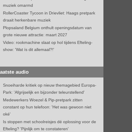
muziek omarmd
RollerCoaster Tycoon in Drievliet: Haags pretpark
draait herkenbare muziek
Plopsaland Belgium onthult openingsdatum van
grote nieuwe attractie: maart 2027
Video: rookmachine slaat op hol tijdens Efteling-
show: 'Wat ís dit allemaal?!'
aatste audio
Snoeiharde kritiek op nieuw themagebied Europa-
Park: 'Afgrijselijk en bijzonder teleurstellend'
Medewerkers Woezel & Pip-pretpark zitten
constant op hun telefoon: 'Het was gewoon niet
oké'
Is stoppen met schoolreisjes dé oplossing voor de
Efteling? 'Pijnlijk om te constateren'