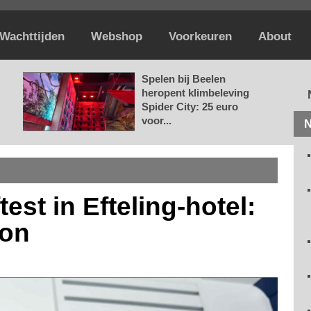
Wachttijden
Webshop
Voorkeuren
About
Spelen bij Beelen
heropent klimbeleving
Spider City: 25 euro
voor...
N
est in Efteling-hotel:
oon