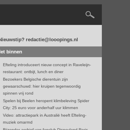
Nieuwstip? redactie@looopings.nl
et binnen
Efteling introduceert nieuw concept in Raveleijn-
restaurant: ontbijt, lunch en diner
Bezoekers Belgische dierentuin zijn
gewaarschuwd: hier kruipen tegenwoordig
spinnen vrij rond
Spelen bij Beelen heropent klimbeleving Spider
City: 25 euro voor anderhalf uur klimmen
Video: attractiepark in Australië heeft Efteling-
muziek omarmd
Bijzonder archief van fanclub Disneyland Paris