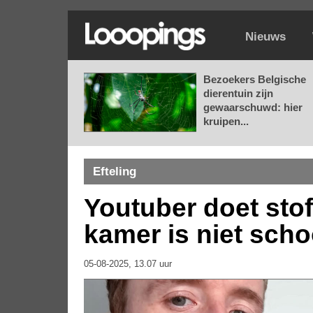
Nieuws
Bezoekers Belgische
dierentuin zijn
gewaarschuwd: hier
kruipen...
Efteling
Youtuber doet stoft
kamer is niet sch
05-08-2025, 13.07 uur