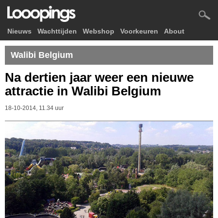
Nieuws
Wachttijden
Webshop
Voorkeuren
About
Walibi Belgium
Na dertien jaar weer een nieuwe
attractie in Walibi Belgium
18-10-2014, 11.34 uur