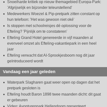
Snoeiharde kritiek op nieuw themagebied Europa-Park:
'Afgrijselijk en bijzonder teleurstellend'
Medewerkers Woezel & Pip-pretpark zitten constant op
hun telefoon: 'Het was gewoon niet oké'
Is stoppen met schoolreisjes dé oplossing voor de
Efteling? 'Pijnlijk om te constateren'
Efteling Grand Hotel genereerde in vijf maanden al
evenveel omzet als Efteling-vakantiepark in een heel
jaar
Efteling verwacht dat AI-Sprookjesboom nog dit jaar
geïntroduceerd wordt
Vandaag een jaar geleden
Waterpark Slagharen gaat weer open op dagen dat het
pretpark gesloten is
Efteling houdt Baron 1898 twee maanden dicht: dit gaat
er gebeuren
Video: Avonturenpark Hellendoorn presenteert