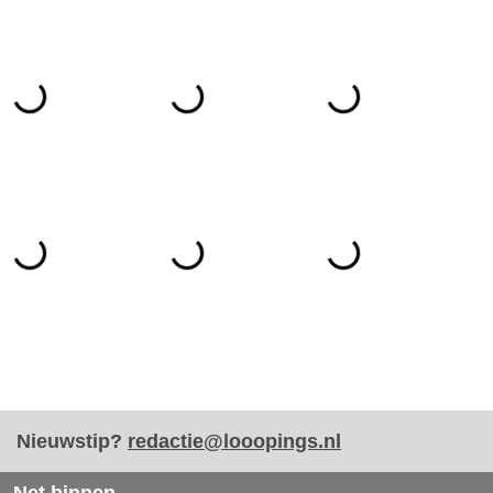
Nieuwstip?
redactie@looopings.nl
Net binnen