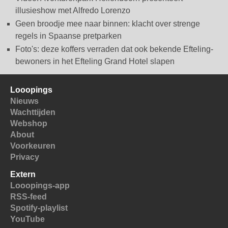
illusieshow met Alfredo Lorenzo
Geen broodje mee naar binnen: klacht over strenge
regels in Spaanse pretparken
Foto's: deze koffers verraden dat ook bekende Efteling-
bewoners in het Efteling Grand Hotel slapen
Looopings
Nieuws
Wachttijden
Webshop
About
Voorkeuren
Privacy
Extern
Looopings-app
RSS-feed
Spotify-playlist
YouTube