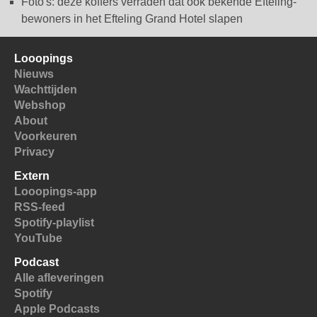
Foto's: deze koffers verraden dat ook bekende Efteling-
bewoners in het Efteling Grand Hotel slapen
Looopings
Nieuws
Wachttijden
Webshop
About
Voorkeuren
Privacy
Extern
Looopings-app
RSS-feed
Spotify-playlist
YouTube
Podcast
Alle afleveringen
Spotify
Apple Podcasts