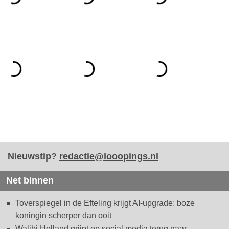
Nieuwstip?
redactie@looopings.nl
Net binnen
Toverspiegel in de Efteling krijgt AI-upgrade: boze
koningin scherper dan ooit
Walibi Holland grijpt op social media terug naar