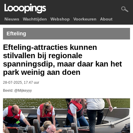
Nieuws
Wachttijden
Webshop
Voorkeuren
About
Efteling
Efteling-attracties kunnen
stilvallen bij regionale
spanningsdip, maar daar kan het
park weinig aan doen
28-07-2025, 17.47 uur
Beeld: @Mijkeyyy