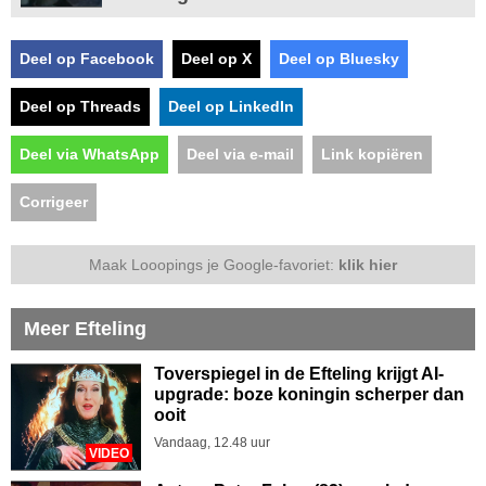
Deel op Facebook
Deel op X
Deel op Bluesky
Deel op Threads
Deel op LinkedIn
Deel via WhatsApp
Deel via e-mail
Link kopiëren
Corrigeer
Maak Looopings je Google-favoriet:
klik hier
Meer Efteling
Toverspiegel in de Efteling krijgt AI-
upgrade: boze koningin scherper dan
ooit
Vandaag, 12.48 uur
VIDEO