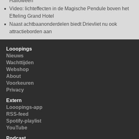
Halloween
Video: lichteffecten in de Magische Pendule boven het
Efteling Grand Hotel
Naast achtbaanonderdelen biedt Drievliet nu ook
attractieborden aan
Looopings
Nieuws
Wachttijden
Webshop
About
Voorkeuren
Privacy
Extern
Looopings-app
RSS-feed
Spotify-playlist
YouTube
Podcast