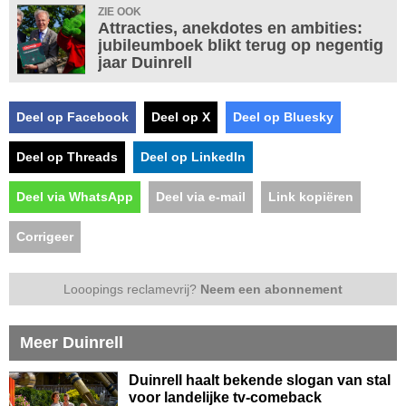
ZIE OOK
Attracties, anekdotes en ambities:
jubileumboek blikt terug op negentig
jaar Duinrell
Deel op Facebook
Deel op X
Deel op Bluesky
Deel op Threads
Deel op LinkedIn
Deel via WhatsApp
Deel via e-mail
Link kopiëren
Corrigeer
Looopings reclamevrij?
Neem een abonnement
Meer Duinrell
Duinrell haalt bekende slogan van stal
voor landelijke tv-comeback