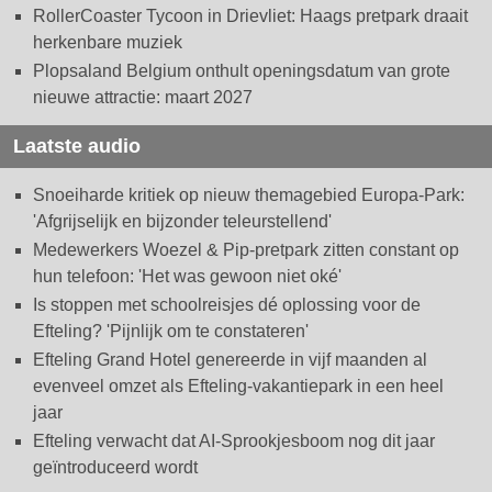
RollerCoaster Tycoon in Drievliet: Haags pretpark draait
herkenbare muziek
Plopsaland Belgium onthult openingsdatum van grote
nieuwe attractie: maart 2027
Laatste audio
Snoeiharde kritiek op nieuw themagebied Europa-Park:
'Afgrijselijk en bijzonder teleurstellend'
Medewerkers Woezel & Pip-pretpark zitten constant op
hun telefoon: 'Het was gewoon niet oké'
Is stoppen met schoolreisjes dé oplossing voor de
Efteling? 'Pijnlijk om te constateren'
Efteling Grand Hotel genereerde in vijf maanden al
evenveel omzet als Efteling-vakantiepark in een heel
jaar
Efteling verwacht dat AI-Sprookjesboom nog dit jaar
geïntroduceerd wordt