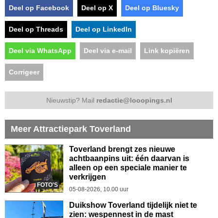
Deel op Facebook
Deel op X
Deel op Bluesky
Deel op Threads
Deel op LinkedIn
Deel via WhatsApp
Deel via e-mail
Link kopiëren
Corrigeer
Nieuwstip? Mail
redactie@looopings.nl
Meer Attractiepark Toverland
Toverland brengt zes nieuwe
achtbaanpins uit: één daarvan is
alleen op een speciale manier te
verkrijgen
FOTO'S
05-08-2026, 10.00 uur
Duikshow Toverland tijdelijk niet te
zien: wespennest in de mast