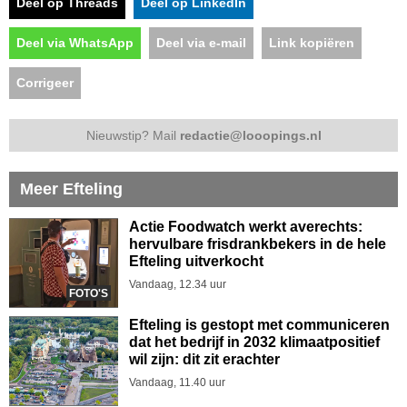
Deel op Threads
Deel op LinkedIn
Deel via WhatsApp
Deel via e-mail
Link kopiëren
Corrigeer
Nieuwstip? Mail
redactie@looopings.nl
Meer Efteling
Actie Foodwatch werkt averechts:
hervulbare frisdrankbekers in de hele
Efteling uitverkocht
Vandaag, 12.34 uur
FOTO'S
Efteling is gestopt met communiceren
dat het bedrijf in 2032 klimaatpositief
wil zijn: dit zit erachter
Vandaag, 11.40 uur