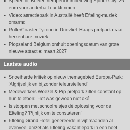
Spelen bij Beelen heropent klimbeleving Spider City: 25
euro voor anderhalf uur klimmen
Video: attractiepark in Australië heeft Efteling-muziek
omarmd
RollerCoaster Tycoon in Drievliet: Haags pretpark draait
herkenbare muziek
Plopsaland Belgium onthult openingsdatum van grote
nieuwe attractie: maart 2027
Laatste audio
Snoeiharde kritiek op nieuw themagebied Europa-Park:
'Afgrijselijk en bijzonder teleurstellend'
Medewerkers Woezel & Pip-pretpark zitten constant op
hun telefoon: 'Het was gewoon niet oké'
Is stoppen met schoolreisjes dé oplossing voor de
Efteling? 'Pijnlijk om te constateren'
Efteling Grand Hotel genereerde in vijf maanden al
evenveel omzet als Efteling-vakantiepark in een heel