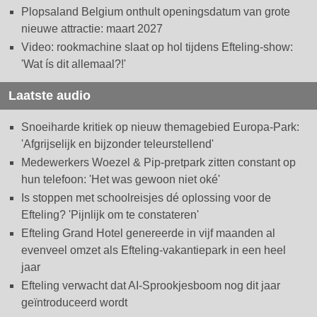
Plopsaland Belgium onthult openingsdatum van grote
nieuwe attractie: maart 2027
Video: rookmachine slaat op hol tijdens Efteling-show:
'Wat ís dit allemaal?!'
Laatste audio
Snoeiharde kritiek op nieuw themagebied Europa-Park:
'Afgrijselijk en bijzonder teleurstellend'
Medewerkers Woezel & Pip-pretpark zitten constant op
hun telefoon: 'Het was gewoon niet oké'
Is stoppen met schoolreisjes dé oplossing voor de
Efteling? 'Pijnlijk om te constateren'
Efteling Grand Hotel genereerde in vijf maanden al
evenveel omzet als Efteling-vakantiepark in een heel
jaar
Efteling verwacht dat AI-Sprookjesboom nog dit jaar
geïntroduceerd wordt