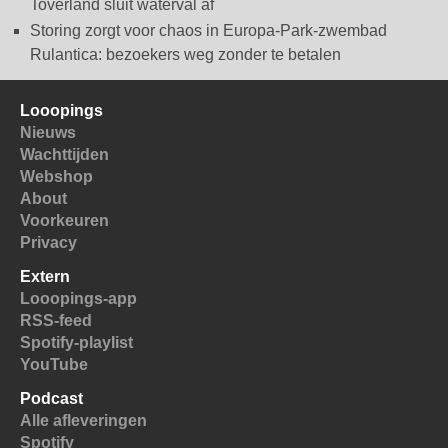
Toverland sluit waterval af
Storing zorgt voor chaos in Europa-Park-zwembad
Rulantica: bezoekers weg zonder te betalen
Looopings
Nieuws
Wachttijden
Webshop
About
Voorkeuren
Privacy
Extern
Looopings-app
RSS-feed
Spotify-playlist
YouTube
Podcast
Alle afleveringen
Spotify