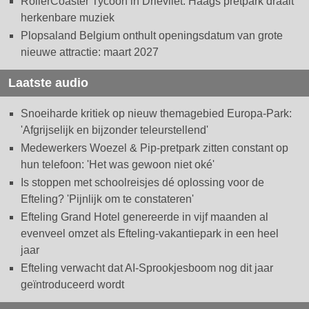
RollerCoaster Tycoon in Drievliet: Haags pretpark draait
herkenbare muziek
Plopsaland Belgium onthult openingsdatum van grote
nieuwe attractie: maart 2027
Laatste audio
Snoeiharde kritiek op nieuw themagebied Europa-Park:
'Afgrijselijk en bijzonder teleurstellend'
Medewerkers Woezel & Pip-pretpark zitten constant op
hun telefoon: 'Het was gewoon niet oké'
Is stoppen met schoolreisjes dé oplossing voor de
Efteling? 'Pijnlijk om te constateren'
Efteling Grand Hotel genereerde in vijf maanden al
evenveel omzet als Efteling-vakantiepark in een heel
jaar
Efteling verwacht dat AI-Sprookjesboom nog dit jaar
geïntroduceerd wordt