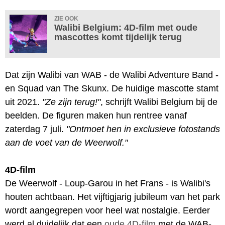
ZIE OOK
Walibi Belgium: 4D-film met oude
mascottes komt tijdelijk terug
Dat zijn Walibi van WAB - de Walibi Adventure Band -
en Squad van The Skunx. De huidige mascotte stamt
uit 2021.
"Ze zijn terug!"
, schrijft Walibi Belgium bij de
beelden. De figuren maken hun rentree vanaf
zaterdag 7 juli.
"Ontmoet hen in exclusieve fotostands
aan de voet van de Weerwolf."
4D-film
De Weerwolf - Loup-Garou in het Frans - is Walibi's
houten achtbaan. Het vijftigjarig jubileum van het park
wordt aangegrepen voor heel wat nostalgie. Eerder
werd al duidelijk dat een
oude 4D-film
met de WAB-