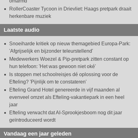
omarmd
RollerCoaster Tycoon in Drievliet: Haags pretpark draait
herkenbare muziek
Laatste audio
Snoeiharde kritiek op nieuw themagebied Europa-Park:
'Afgrijselijk en bijzonder teleurstellend'
Medewerkers Woezel & Pip-pretpark zitten constant op
hun telefoon: 'Het was gewoon niet oké'
Is stoppen met schoolreisjes dé oplossing voor de
Efteling? 'Pijnlijk om te constateren'
Efteling Grand Hotel genereerde in vijf maanden al
evenveel omzet als Efteling-vakantiepark in een heel
jaar
Efteling verwacht dat AI-Sprookjesboom nog dit jaar
geïntroduceerd wordt
Vandaag een jaar geleden