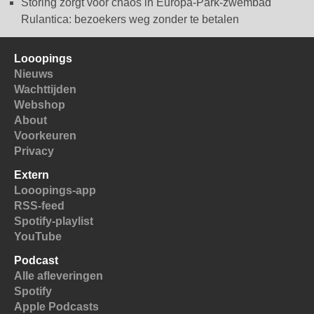
Storing zorgt voor chaos in Europa-Park-zwembad
Rulantica: bezoekers weg zonder te betalen
Looopings
Nieuws
Wachttijden
Webshop
About
Voorkeuren
Privacy
Extern
Looopings-app
RSS-feed
Spotify-playlist
YouTube
Podcast
Alle afleveringen
Spotify
Apple Podcasts