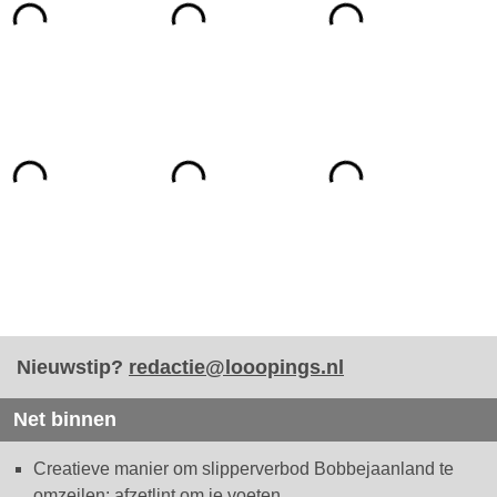
Nieuwstip?
redactie@looopings.nl
Net binnen
Creatieve manier om slipperverbod Bobbejaanland te
omzeilen: afzetlint om je voeten