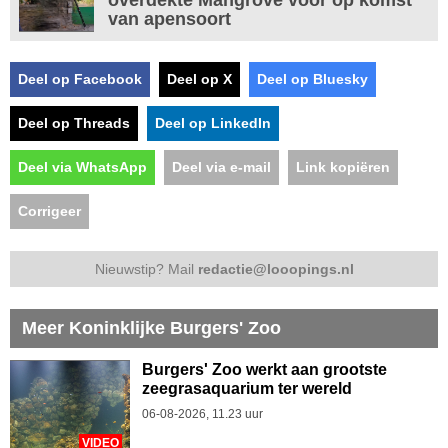
overdekte Mangrove voor op komst
van apensoort
Deel op Facebook
Deel op X
Deel op Bluesky
Deel op Threads
Deel op LinkedIn
Deel via WhatsApp
Deel via e-mail
Link kopiëren
Corrigeer
Nieuwstip? Mail
redactie@looopings.nl
Meer Koninklijke Burgers' Zoo
Burgers' Zoo werkt aan grootste
zeegrasaquarium ter wereld
06-08-2026, 11.23 uur
VIDEO