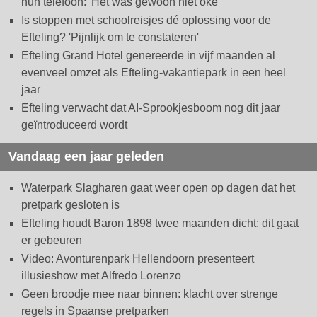
hun telefoon: 'Het was gewoon niet oké'
Is stoppen met schoolreisjes dé oplossing voor de
Efteling? 'Pijnlijk om te constateren'
Efteling Grand Hotel genereerde in vijf maanden al
evenveel omzet als Efteling-vakantiepark in een heel
jaar
Efteling verwacht dat AI-Sprookjesboom nog dit jaar
geïntroduceerd wordt
Vandaag een jaar geleden
Waterpark Slagharen gaat weer open op dagen dat het
pretpark gesloten is
Efteling houdt Baron 1898 twee maanden dicht: dit gaat
er gebeuren
Video: Avonturenpark Hellendoorn presenteert
illusieshow met Alfredo Lorenzo
Geen broodje mee naar binnen: klacht over strenge
regels in Spaanse pretparken