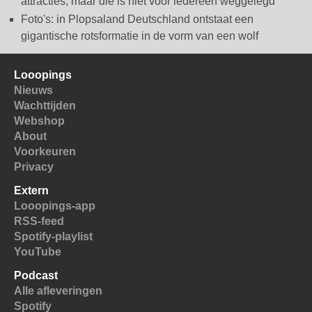
attracties, maar die is niet voor iedereen weggelegd
Foto's: in Plopsaland Deutschland ontstaat een
gigantische rotsformatie in de vorm van een wolf
Looopings
Nieuws
Wachttijden
Webshop
About
Voorkeuren
Privacy
Extern
Looopings-app
RSS-feed
Spotify-playlist
YouTube
Podcast
Alle afleveringen
Spotify