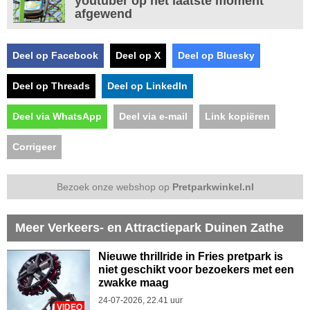
youtuber op het laatste moment
afgewend
Deel op Facebook
Deel op X
Deel op Bluesky
Deel op Threads
Deel op LinkedIn
Deel via WhatsApp
Deel via e-mail
Link kopiëren
Corrigeer
Bezoek onze webshop op
Pretparkwinkel.nl
Meer Verkeers- en Attractiepark Duinen Zathe
Nieuwe thrillride in Fries pretpark is
niet geschikt voor bezoekers met een
zwakke maag
24-07-2026, 22.41 uur
VIDEO