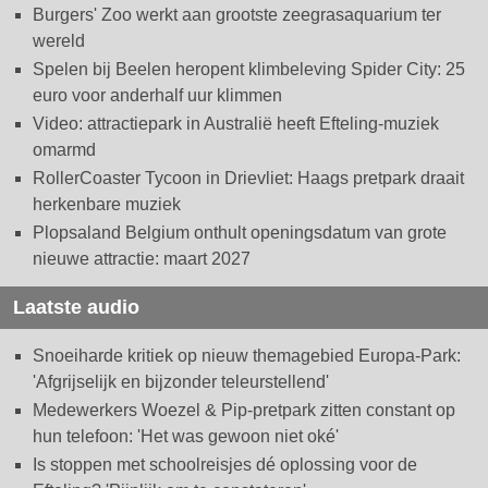
Burgers' Zoo werkt aan grootste zeegrasaquarium ter
wereld
Spelen bij Beelen heropent klimbeleving Spider City: 25
euro voor anderhalf uur klimmen
Video: attractiepark in Australië heeft Efteling-muziek
omarmd
RollerCoaster Tycoon in Drievliet: Haags pretpark draait
herkenbare muziek
Plopsaland Belgium onthult openingsdatum van grote
nieuwe attractie: maart 2027
Laatste audio
Snoeiharde kritiek op nieuw themagebied Europa-Park:
'Afgrijselijk en bijzonder teleurstellend'
Medewerkers Woezel & Pip-pretpark zitten constant op
hun telefoon: 'Het was gewoon niet oké'
Is stoppen met schoolreisjes dé oplossing voor de