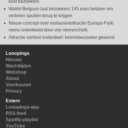
kost bezoekers
Walibi Belgium laat bezoekers 145 euro betalen om
verloren spullen terug te krijgen
Nieuw concept voor restaurantattractie Europa-Park:
menu ontwikkeld door vier sterrenchefs
Attractie verliest onderdeel: kermisbezoeker gewond
Looopings
Nieuws
Wachttijden
Webshop
About
Voorkeuren
Privacy
Extern
Looopings-app
RSS-feed
Spotify-playlist
YouTube