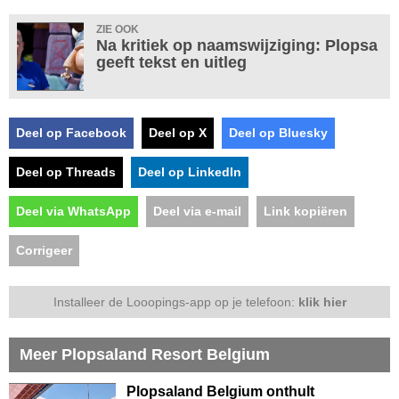
ZIE OOK
Na kritiek op naamswijziging: Plopsa
geeft tekst en uitleg
Deel op Facebook
Deel op X
Deel op Bluesky
Deel op Threads
Deel op LinkedIn
Deel via WhatsApp
Deel via e-mail
Link kopiëren
Corrigeer
Installeer de Looopings-app op je telefoon:
klik hier
Meer Plopsaland Resort Belgium
Plopsaland Belgium onthult