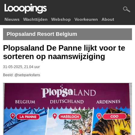
Nieuws
Wachttijden
Webshop
Voorkeuren
About
Plopsaland Resort Belgium
Plopsaland De Panne lijkt voor te
sorteren op naamswijziging
31-05-2025, 21.04 uur
Beeld: @sebparksfans