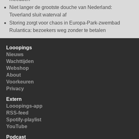
Niet langer de grootste douche van Nederland:
Toverland sluit waterval af
Storing zorgt voor chaos in Europa-Park-zwembad
Rulantica: bezoekers weg zonder te betalen
Looopings
Nieuws
Wachttijden
Webshop
About
Voorkeuren
Privacy
Extern
Looopings-app
RSS-feed
Spotify-playlist
YouTube
Podcast