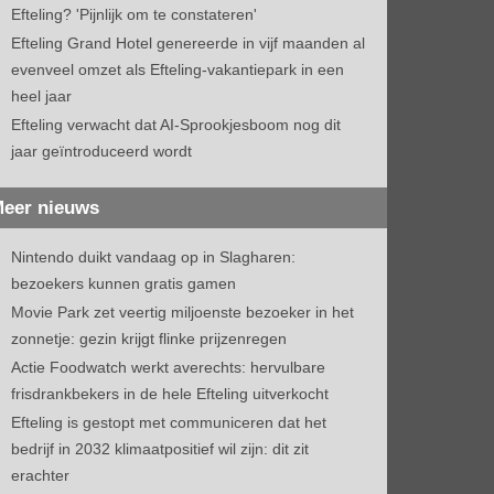
Efteling? 'Pijnlijk om te constateren'
Efteling Grand Hotel genereerde in vijf maanden al
evenveel omzet als Efteling-vakantiepark in een
heel jaar
Efteling verwacht dat AI-Sprookjesboom nog dit
jaar geïntroduceerd wordt
eer nieuws
Nintendo duikt vandaag op in Slagharen:
bezoekers kunnen gratis gamen
Movie Park zet veertig miljoenste bezoeker in het
zonnetje: gezin krijgt flinke prijzenregen
Actie Foodwatch werkt averechts: hervulbare
frisdrankbekers in de hele Efteling uitverkocht
Efteling is gestopt met communiceren dat het
bedrijf in 2032 klimaatpositief wil zijn: dit zit
erachter