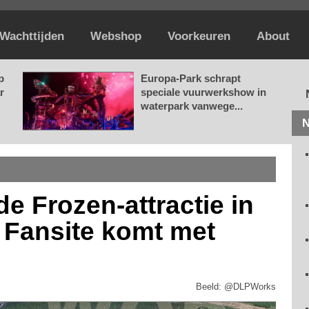
Wachttijden
Webshop
Voorkeuren
About
p
Europa-Park schrapt
r
speciale vuurwerkshow in
waterpark vanwege...
N
de Frozen-attractie in
 Fansite komt met
Beeld: @DLPWorks