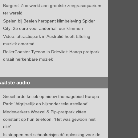
Burgers' Zoo werkt aan grootste zeegrasaquarium
ter wereld
Spelen bij Beelen heropent klimbeleving Spider
City: 25 euro voor anderhalf uur klimmen
Video: attractiepark in Australië heeft Efteling-
muziek omarmd
RollerCoaster Tycoon in Drievliet: Haags pretpark
draait herkenbare muziek
aatste audio
Snoeiharde kritiek op nieuw themagebied Europa-
Park: 'Afgrijselijk en bijzonder teleurstellend'
Medewerkers Woezel & Pip-pretpark zitten
constant op hun telefoon: 'Het was gewoon niet
oké'
Is stoppen met schoolreisjes dé oplossing voor de