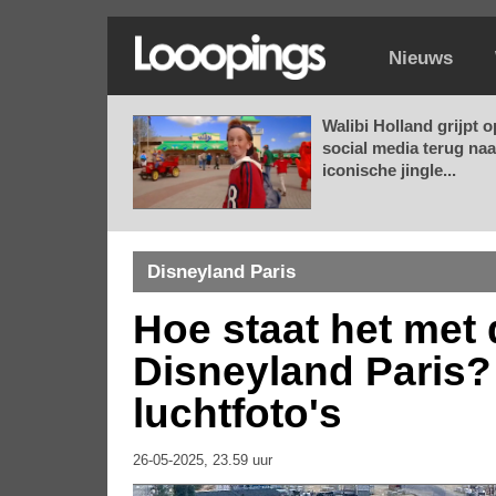
Nieuws
Walibi Holland grijpt o
social media terug naa
iconische jingle...
Disneyland Paris
Hoe staat het met 
Disneyland Paris?
luchtfoto's
26-05-2025, 23.59 uur