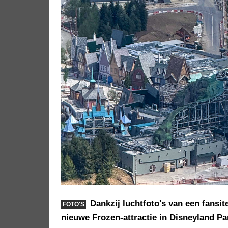
Dankzij luchtfoto's van een fans
FOTO'S
nieuwe Frozen-attractie in Disneyland Pa