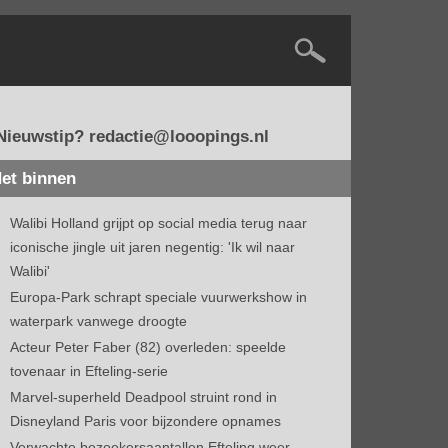
Nieuwstip? redactie@looopings.nl
et binnen
Walibi Holland grijpt op social media terug naar
iconische jingle uit jaren negentig: 'Ik wil naar
Walibi'
Europa-Park schrapt speciale vuurwerkshow in
waterpark vanwege droogte
Acteur Peter Faber (82) overleden: speelde
tovenaar in Efteling-serie
Marvel-superheld Deadpool struint rond in
Disneyland Paris voor bijzondere opnames
Verwachte bezoekersaantallen Efteling weer