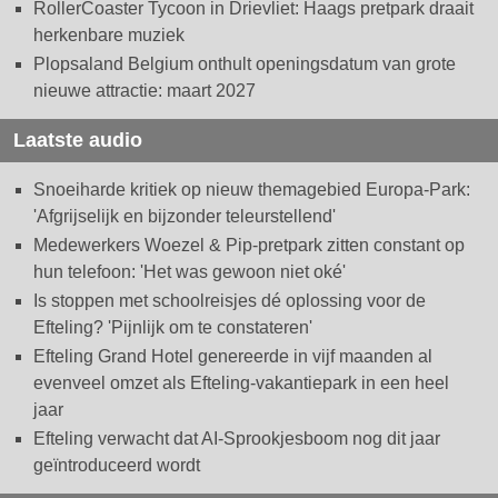
RollerCoaster Tycoon in Drievliet: Haags pretpark draait
herkenbare muziek
Plopsaland Belgium onthult openingsdatum van grote
nieuwe attractie: maart 2027
Laatste audio
Snoeiharde kritiek op nieuw themagebied Europa-Park:
'Afgrijselijk en bijzonder teleurstellend'
Medewerkers Woezel & Pip-pretpark zitten constant op
hun telefoon: 'Het was gewoon niet oké'
Is stoppen met schoolreisjes dé oplossing voor de
Efteling? 'Pijnlijk om te constateren'
Efteling Grand Hotel genereerde in vijf maanden al
evenveel omzet als Efteling-vakantiepark in een heel
jaar
Efteling verwacht dat AI-Sprookjesboom nog dit jaar
geïntroduceerd wordt