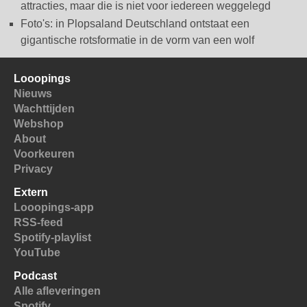
attracties, maar die is niet voor iedereen weggelegd
Foto's: in Plopsaland Deutschland ontstaat een
gigantische rotsformatie in de vorm van een wolf
Looopings
Nieuws
Wachttijden
Webshop
About
Voorkeuren
Privacy
Extern
Looopings-app
RSS-feed
Spotify-playlist
YouTube
Podcast
Alle afleveringen
Spotify