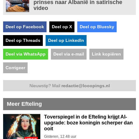
prinses naar Albanië in satirische
video
Deel op Facebook
Deel op X
Deel op Bluesky
Deel op Threads
Deel op LinkedIn
Deel via WhatsApp
Deel via e-mail
Link kopiëren
Corrigeer
Nieuwstip? Mail
redactie@looopings.nl
Meer Efteling
Toverspiegel in de Efteling krijgt AI-
upgrade: boze koningin scherper dan
ooit
Gisteren, 12.48 uur