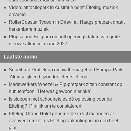
Video: attractiepark in Australië heeft Efteling-muziek
omarmd
RollerCoaster Tycoon in Drievliet: Haags pretpark draait
herkenbare muziek
Plopsaland Belgium onthult openingsdatum van grote
nieuwe attractie: maart 2027
Laatste audio
Snoeiharde kritiek op nieuw themagebied Europa-Park:
'Afgrijselijk en bijzonder teleurstellend'
Medewerkers Woezel & Pip-pretpark zitten constant op
hun telefoon: 'Het was gewoon niet oké'
Is stoppen met schoolreisjes dé oplossing voor de
Efteling? 'Pijnlijk om te constateren'
Efteling Grand Hotel genereerde in vijf maanden al
evenveel omzet als Efteling-vakantiepark in een heel
jaar