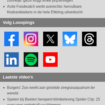
zonnetje: gezin krijgt flinke prijzenregen
Actie Foodwatch werkt averechts: hervulbare
frisdrankbekers in de hele Efteling uitverkocht
Volg Looopings
Laatste video's
Burgers' Zoo werkt aan grootste zeegrasaquarium ter
wereld
Spelen bij Beelen heropent klimbeleving Spider City: 25
euro voor anderhalf uur klimmen