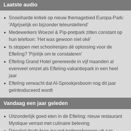
Laatste audio
Snoeiharde kritiek op nieuw themagebied Europa-Park:
'Afgrijselijk en bijzonder teleurstellend'
Medewerkers Woezel & Pip-pretpark zitten constant op
hun telefoon: 'Het was gewoon niet oké'
Is stoppen met schoolreisjes dé oplossing voor de
Efteling? 'Pijnlijk om te constateren'
Efteling Grand Hotel genereerde in vijf maanden al
evenveel omzet als Efteling-vakantiepark in een heel
jaar
Efteling verwacht dat AI-Sprookjesboom nog dit jaar
geïntroduceerd wordt
Vandaag een jaar geleden
Uitzonderlijk goed eten in de Efteling: nieuw restaurant
Mystique verrast met culinaire beleving
Drievliet deelt deze maand kortingsbonnen uit aan