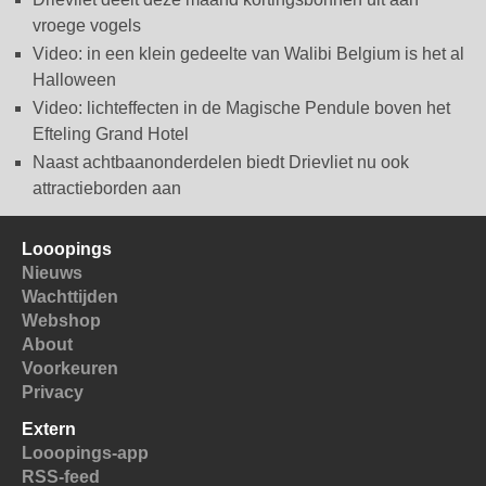
vroege vogels
Video: in een klein gedeelte van Walibi Belgium is het al
Halloween
Video: lichteffecten in de Magische Pendule boven het
Efteling Grand Hotel
Naast achtbaanonderdelen biedt Drievliet nu ook
attractieborden aan
Looopings
Nieuws
Wachttijden
Webshop
About
Voorkeuren
Privacy
Extern
Looopings-app
RSS-feed