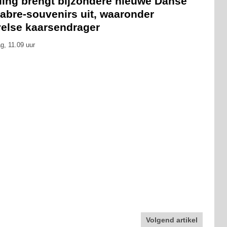
eling brengt bijzondere nieuwe Danse
abre-souvenirs uit, waaronder
velse kaarsendrager
g, 11.09 uur
Volgend artikel