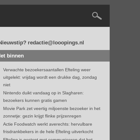
Nieuwstip? redactie@looopings.nl
et binnen
Verwachte bezoekersaantallen Efteling weer
uitgelekt: vrijdag wordt een drukke dag, zondag
niet
Nintendo duikt vandaag op in Slagharen:
bezoekers kunnen gratis gamen
Movie Park zet veertig miljoenste bezoeker in het
zonnetje: gezin krijgt flinke prijzenregen
Actie Foodwatch werkt averechts: hervulbare
frisdrankbekers in de hele Efteling uitverkocht
Efteling is gestopt met communiceren dat het