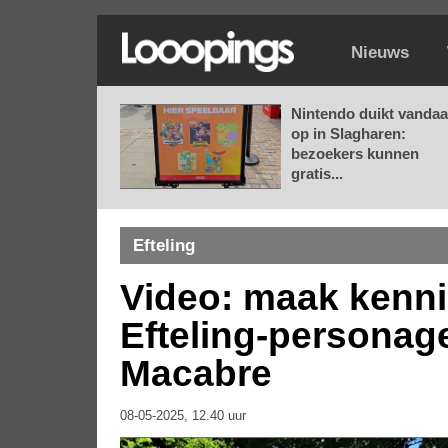
Nieuws
Nintendo duikt vanda
op in Slagharen:
bezoekers kunnen
gratis...
Efteling
Video: maak kenni
Efteling-persona
Macabre
08-05-2025, 12.40 uur