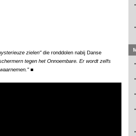
M
ysterieuze zielen"
die ronddolen nabij Danse
eschermern tegen het Onnoembare. Er wordt zelfs
n waarnemen."
■