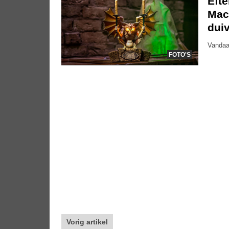
Eft
Mac
dui
Vandaa
FOTO'S
Vorig artikel