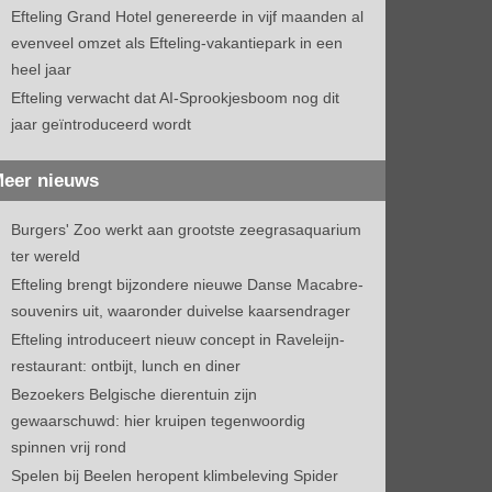
Efteling Grand Hotel genereerde in vijf maanden al
evenveel omzet als Efteling-vakantiepark in een
heel jaar
Efteling verwacht dat AI-Sprookjesboom nog dit
jaar geïntroduceerd wordt
eer nieuws
Burgers' Zoo werkt aan grootste zeegrasaquarium
ter wereld
Efteling brengt bijzondere nieuwe Danse Macabre-
souvenirs uit, waaronder duivelse kaarsendrager
Efteling introduceert nieuw concept in Raveleijn-
restaurant: ontbijt, lunch en diner
Bezoekers Belgische dierentuin zijn
gewaarschuwd: hier kruipen tegenwoordig
spinnen vrij rond
Spelen bij Beelen heropent klimbeleving Spider