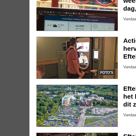
weer
dag
Vandaa
Act
herv
Efte
Vandaa
FOTO'S
Eft
het 
dit 
Vandaa