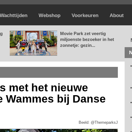
Wachttijden
Webshop
Voorkeuren
About
ag
Movie Park zet veertig
miljoenste bezoeker in het
zonnetje: gezin...
N
s met het nieuwe
ge Wammes bij Danse
Beeld: @ThemeparksJ