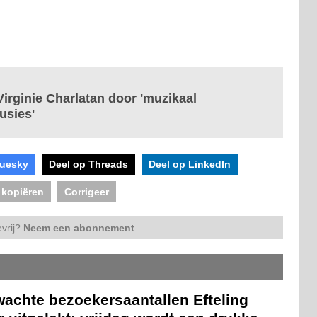
Virginie Charlatan door 'muzikaal
usies'
luesky
Deel op Threads
Deel op LinkedIn
 kopiëren
Corrigeer
vrij?
Neem een abonnement
wachte bezoekersaantallen Efteling