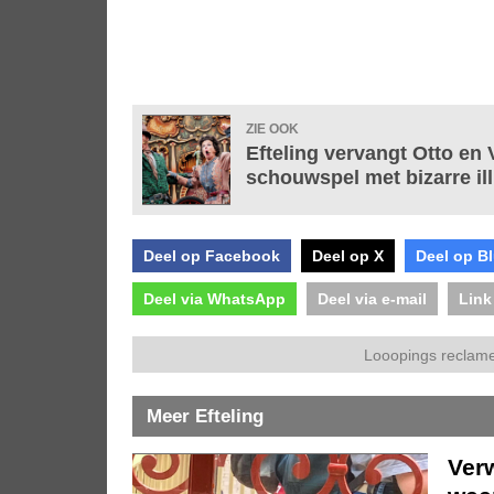
ZIE OOK
Efteling vervangt Otto en 
schouwspel met bizarre ill
Deel op Facebook
Deel op X
Deel op B
Deel via WhatsApp
Deel via e-mail
Link
Looopings reclame
Meer Efteling
Ver