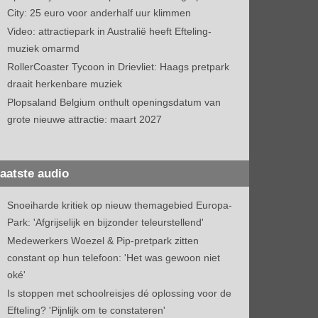
City: 25 euro voor anderhalf uur klimmen
Video: attractiepark in Australië heeft Efteling-
muziek omarmd
RollerCoaster Tycoon in Drievliet: Haags pretpark
draait herkenbare muziek
Plopsaland Belgium onthult openingsdatum van
grote nieuwe attractie: maart 2027
aatste audio
Snoeiharde kritiek op nieuw themagebied Europa-
Park: 'Afgrijselijk en bijzonder teleurstellend'
Medewerkers Woezel & Pip-pretpark zitten
constant op hun telefoon: 'Het was gewoon niet
oké'
Is stoppen met schoolreisjes dé oplossing voor de
Efteling? 'Pijnlijk om te constateren'