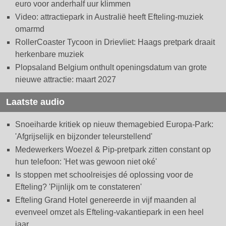
euro voor anderhalf uur klimmen
Video: attractiepark in Australië heeft Efteling-muziek
omarmd
RollerCoaster Tycoon in Drievliet: Haags pretpark draait
herkenbare muziek
Plopsaland Belgium onthult openingsdatum van grote
nieuwe attractie: maart 2027
Laatste audio
Snoeiharde kritiek op nieuw themagebied Europa-Park:
'Afgrijselijk en bijzonder teleurstellend'
Medewerkers Woezel & Pip-pretpark zitten constant op
hun telefoon: 'Het was gewoon niet oké'
Is stoppen met schoolreisjes dé oplossing voor de
Efteling? 'Pijnlijk om te constateren'
Efteling Grand Hotel genereerde in vijf maanden al
evenveel omzet als Efteling-vakantiepark in een heel
jaar