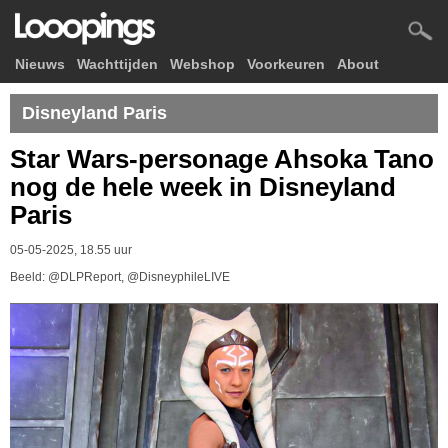
Nieuws
Wachttijden
Webshop
Voorkeuren
About
Disneyland Paris
Star Wars-personage Ahsoka Tano
nog de hele week in Disneyland
Paris
05-05-2025, 18.55 uur
Beeld: @DLPReport, @DisneyphileLIVE