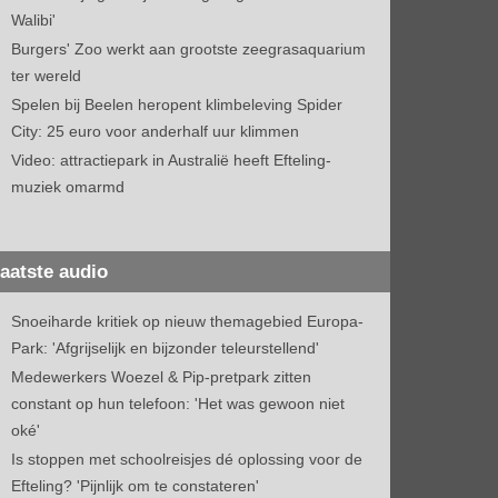
Walibi'
Burgers' Zoo werkt aan grootste zeegrasaquarium
ter wereld
Spelen bij Beelen heropent klimbeleving Spider
City: 25 euro voor anderhalf uur klimmen
Video: attractiepark in Australië heeft Efteling-
muziek omarmd
aatste audio
Snoeiharde kritiek op nieuw themagebied Europa-
Park: 'Afgrijselijk en bijzonder teleurstellend'
Medewerkers Woezel & Pip-pretpark zitten
constant op hun telefoon: 'Het was gewoon niet
oké'
Is stoppen met schoolreisjes dé oplossing voor de
Efteling? 'Pijnlijk om te constateren'