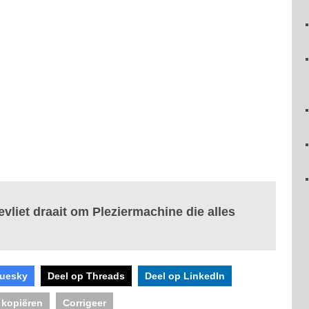
vliet draait om Pleziermachine die alles
luesky
Deel op Threads
Deel op LinkedIn
 kopiëren
Corrigeer