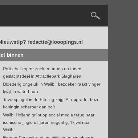
Nieuwstip? redactie@looopings.nl
et binnen
Politiehelikopter zoekt mannen na tonen
geslachtsdeel in Attractiepark Slagharen
Bloederig ongeluk in Walibi: bezoeker raakt vinger
kwijt in waterbaan
Toverspiegel in de Efteling krijgt AI-upgrade: boze
koningin scherper dan ooit
Walibi Holland grijpt op social media terug naar
iconische jingle uit jaren negentig: 'Ik wil naar
Walibi'
Europa-Park schrapt speciale vuurwerkshow in