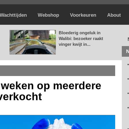
Wachttijden
Webshop
Voorkeuren
About
Bloederig ongeluk in
Walibi: bezoeker raakt
vinger kwijt in...
N
e weken op meerdere
verkocht