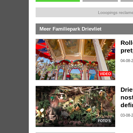
Looopings reclame
Meer Familiepark Drievliet
Roll
pre
04-08-2
VIDEO
Drie
nos
defi
03-08-2
FOTO'S