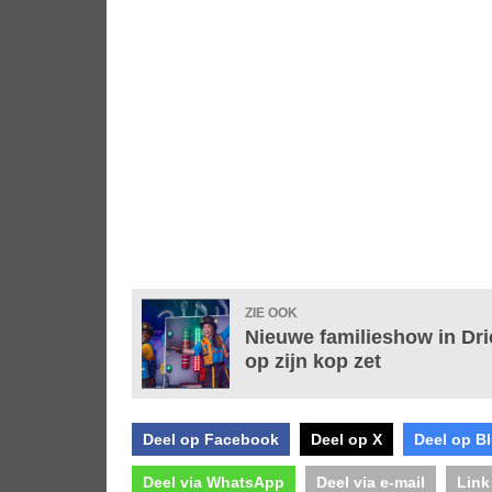
ZIE OOK
Nieuwe familieshow in Drie
op zijn kop zet
Deel op Facebook
Deel op X
Deel op B
Deel via WhatsApp
Deel via e-mail
Link