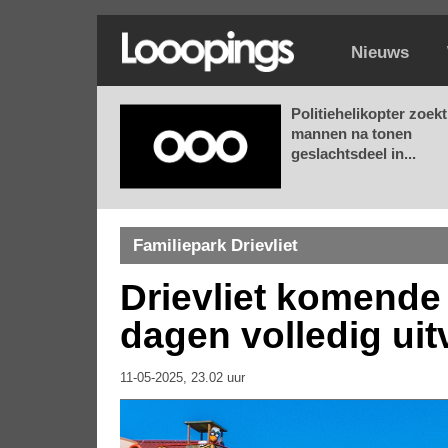
Nieuws
Politiehelikopter zoekt
mannen na tonen
geslachtsdeel in...
Familiepark Drievliet
Drievliet komend
dagen volledig uit
11-05-2025, 23.02 uur