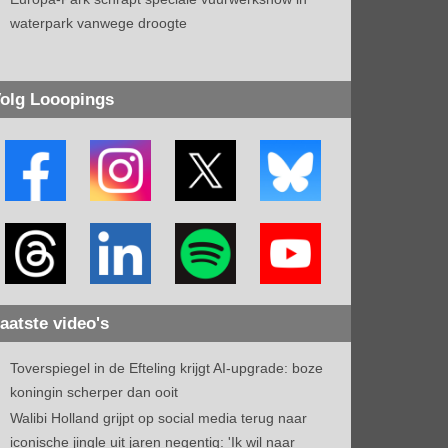
waterpark vanwege droogte
olg Looopings
aatste video's
Toverspiegel in de Efteling krijgt AI-upgrade: boze
koningin scherper dan ooit
Walibi Holland grijpt op social media terug naar
iconische jingle uit jaren negentig: 'Ik wil naar