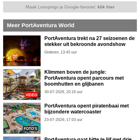
Maak Looopings je Google-favoriet:
klik hier
Meer PortAventura World
PortAventura trekt na 27 seizoenen de
stekker uit bekroonde avondshow
Gisteren, 13.45 uur
Klimmen boven de jungle:
PortAventura opent parcours met
boomhutten en glijbanen
30-07-2026, 20.16 uur
VIDEO
PortAventura opent piratenbaai met
bijzondere watercoaster
23-07-2026, 17.03 uur
FOTO'S
PortAventura gaat hitte te lijf met drie