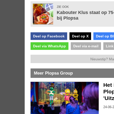
ZIE OOK
Kabouter Klus staat op 75-
bij Plopsa
Deel op Facebook
Deel op X
Deel op B
Deel via WhatsApp
Deel via e-mail
Link
Nieuwstip? Ma
Meer Plopsa Group
Het 
Plo
'Uit
24-06-2