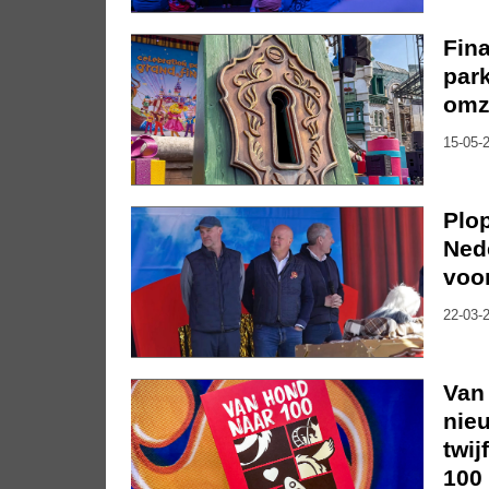
Fina
par
omz
15-05-2
Plo
Ned
voo
22-03-2
Van
nieu
twij
100