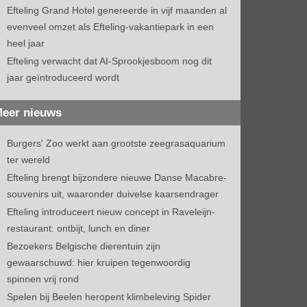
Efteling Grand Hotel genereerde in vijf maanden al
evenveel omzet als Efteling-vakantiepark in een
heel jaar
Efteling verwacht dat AI-Sprookjesboom nog dit
jaar geïntroduceerd wordt
eer nieuws
Burgers' Zoo werkt aan grootste zeegrasaquarium
ter wereld
Efteling brengt bijzondere nieuwe Danse Macabre-
souvenirs uit, waaronder duivelse kaarsendrager
Efteling introduceert nieuw concept in Raveleijn-
restaurant: ontbijt, lunch en diner
Bezoekers Belgische dierentuin zijn
gewaarschuwd: hier kruipen tegenwoordig
spinnen vrij rond
Spelen bij Beelen heropent klimbeleving Spider