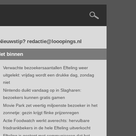
Nieuwstip? redactie@looopings.nl
et binnen
Verwachte bezoekersaantallen Efteling weer
uitgelekt: vrijdag wordt een drukke dag, zondag
niet
Nintendo duikt vandaag op in Slagharen:
bezoekers kunnen gratis gamen
Movie Park zet veertig miljoenste bezoeker in het
zonnetje: gezin krijgt flinke prijzenregen
Actie Foodwatch werkt averechts: hervulbare
frisdrankbekers in de hele Efteling uitverkocht
Efteling is gestopt met communiceren dat het