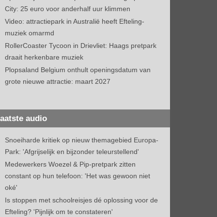
City: 25 euro voor anderhalf uur klimmen
Video: attractiepark in Australië heeft Efteling-
muziek omarmd
RollerCoaster Tycoon in Drievliet: Haags pretpark
draait herkenbare muziek
Plopsaland Belgium onthult openingsdatum van
grote nieuwe attractie: maart 2027
aatste audio
Snoeiharde kritiek op nieuw themagebied Europa-
Park: 'Afgrijselijk en bijzonder teleurstellend'
Medewerkers Woezel & Pip-pretpark zitten
constant op hun telefoon: 'Het was gewoon niet
oké'
Is stoppen met schoolreisjes dé oplossing voor de
Efteling? 'Pijnlijk om te constateren'