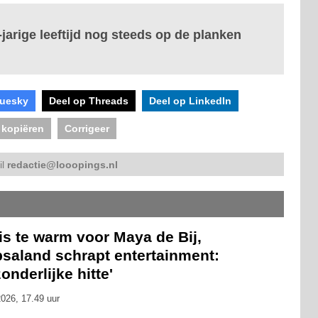
jarige leeftijd nog steeds op de planken
luesky
Deel op Threads
Deel op LinkedIn
 kopiëren
Corrigeer
il
redactie@looopings.nl
is te warm voor Maya de Bij,
psaland schrapt entertainment:
zonderlijke hitte'
026, 17.49 uur