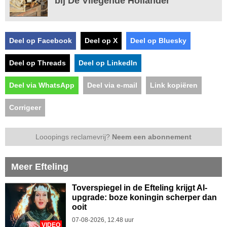
bij De Vliegende Hollander
Deel op Facebook
Deel op X
Deel op Bluesky
Deel op Threads
Deel op LinkedIn
Deel via WhatsApp
Deel via e-mail
Link kopiëren
Corrigeer
Looopings reclamevrij?
Neem een abonnement
Meer Efteling
Toverspiegel in de Efteling krijgt AI-
upgrade: boze koningin scherper dan
ooit
07-08-2026, 12.48 uur
VIDEO