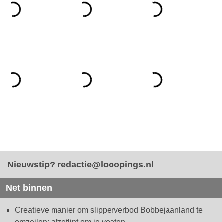
Nieuwstip?
redactie@looopings.nl
Net binnen
Creatieve manier om slipperverbod Bobbejaanland te
omzeilen: afzetlint om je voeten