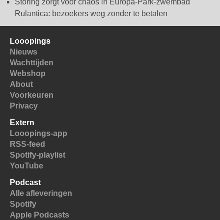
Storing zorgt voor chaos in Europa-Park-zwembad
Rulantica: bezoekers weg zonder te betalen
Looopings
Nieuws
Wachttijden
Webshop
About
Voorkeuren
Privacy
Extern
Looopings-app
RSS-feed
Spotify-playlist
YouTube
Podcast
Alle afleveringen
Spotify
Apple Podcasts