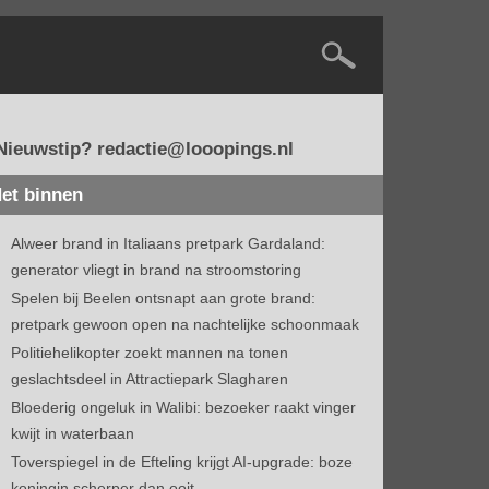
Nieuwstip? redactie@looopings.nl
et binnen
Alweer brand in Italiaans pretpark Gardaland:
generator vliegt in brand na stroomstoring
Spelen bij Beelen ontsnapt aan grote brand:
pretpark gewoon open na nachtelijke schoonmaak
Politiehelikopter zoekt mannen na tonen
geslachtsdeel in Attractiepark Slagharen
Bloederig ongeluk in Walibi: bezoeker raakt vinger
kwijt in waterbaan
Toverspiegel in de Efteling krijgt AI-upgrade: boze
koningin scherper dan ooit