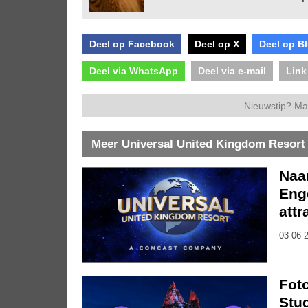
Deel op Facebook
Deel op X
Deel op B
Deel via WhatsApp
Deel via e-mail
Link
Nieuwstip? Ma
Meer Universal United Kingdom Resort
Naa
Enge
attr
03-06-2
Foto
Stud