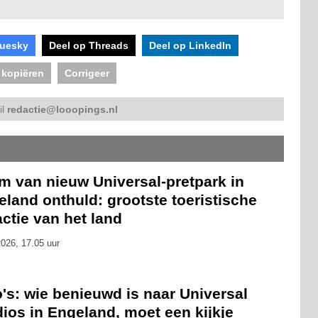
luesky
Deel op Threads
Deel op LinkedIn
 kopiëren
Corrigeer
il
redactie@looopings.nl
m van nieuw Universal-pretpark in
land onthuld: grootste toeristische
actie van het land
026, 17.05 uur
's: wie benieuwd is naar Universal
ios in Engeland, moet een kijkje