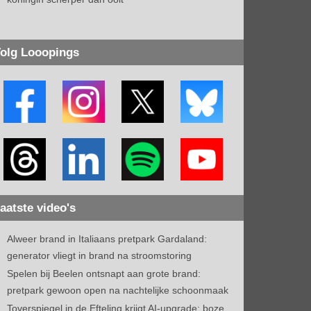
olg Looopings
aatste video's
Alweer brand in Italiaans pretpark Gardaland:
generator vliegt in brand na stroomstoring
Spelen bij Beelen ontsnapt aan grote brand:
pretpark gewoon open na nachtelijke schoonmaak
Toverspiegel in de Efteling krijgt AI-upgrade: boze