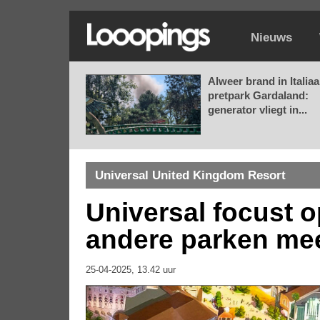
Nieuws
Alweer brand in Italia
pretpark Gardaland:
generator vliegt in...
Universal United Kingdom Resort
Universal focust 
andere parken mee
25-04-2025, 13.42 uur