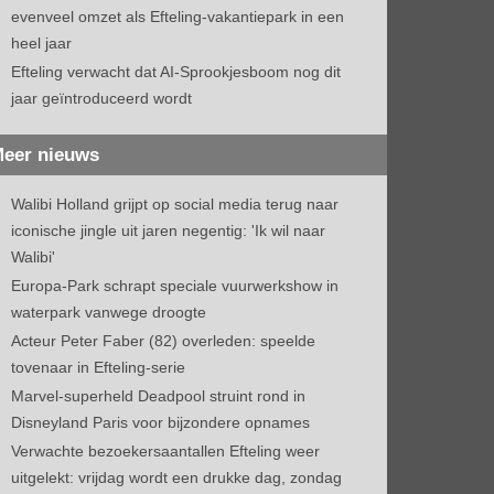
evenveel omzet als Efteling-vakantiepark in een
heel jaar
Efteling verwacht dat AI-Sprookjesboom nog dit
jaar geïntroduceerd wordt
eer nieuws
Walibi Holland grijpt op social media terug naar
iconische jingle uit jaren negentig: 'Ik wil naar
Walibi'
Europa-Park schrapt speciale vuurwerkshow in
waterpark vanwege droogte
Acteur Peter Faber (82) overleden: speelde
tovenaar in Efteling-serie
Marvel-superheld Deadpool struint rond in
Disneyland Paris voor bijzondere opnames
Verwachte bezoekersaantallen Efteling weer
uitgelekt: vrijdag wordt een drukke dag, zondag