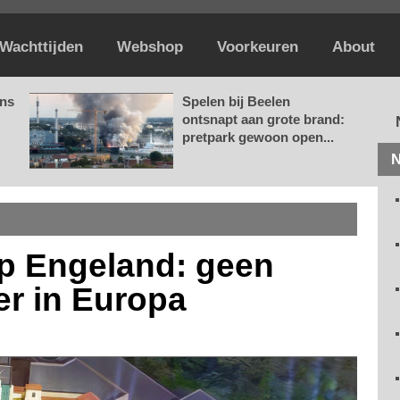
Wachttijden
Webshop
Voorkeuren
About
ans
Spelen bij Beelen
ontsnapt aan grote brand:
pretpark gewoon open...
N
op Engeland: geen
r in Europa