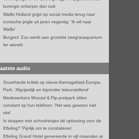
koningin scherper dan ooit
Walibi Holland grijpt op social media terug naar
iconische jingle uit jaren negentig: 'Ik wil naar
Walibi'
Burgers' Zoo werkt aan grootste zeegrasaquarium
ter wereld
aatste audio
Snoeiharde kritiek op nieuw themagebied Europa-
Park: 'Afgrijselijk en bijzonder teleurstellend'
Medewerkers Woezel & Pip-pretpark zitten
constant op hun telefoon: 'Het was gewoon niet
oké'
Is stoppen met schoolreisjes dé oplossing voor de
Efteling? 'Pijnlijk om te constateren'
Efteling Grand Hotel genereerde in vijf maanden al