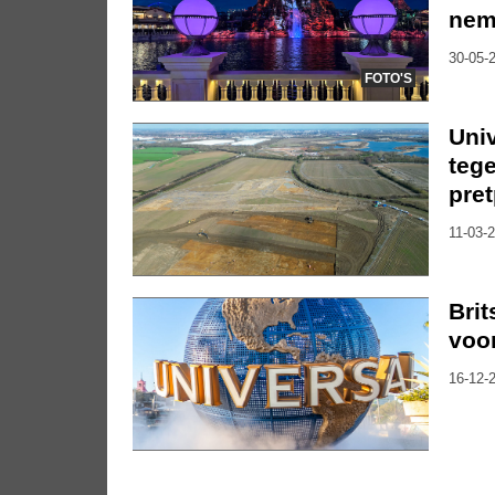
nem
30-05-2
FOTO'S
Univ
teg
pret
11-03-2
Brit
voo
16-12-2