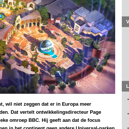
V
L
, wil niet zeggen dat er in Europa meer
den. Dat vertelt ontwikkelingsdirecteur Page
eke omroep BBC. Hij geeft aan dat de focus
omen in het continent geen andere Universal-parken