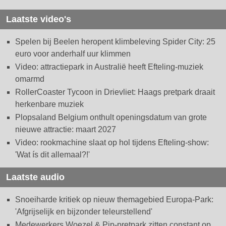
Laatste video's
Spelen bij Beelen heropent klimbeleving Spider City: 25
euro voor anderhalf uur klimmen
Video: attractiepark in Australië heeft Efteling-muziek
omarmd
RollerCoaster Tycoon in Drievliet: Haags pretpark draait
herkenbare muziek
Plopsaland Belgium onthult openingsdatum van grote
nieuwe attractie: maart 2027
Video: rookmachine slaat op hol tijdens Efteling-show:
'Wat ís dit allemaal?!'
Laatste audio
Snoeiharde kritiek op nieuw themagebied Europa-Park:
'Afgrijselijk en bijzonder teleurstellend'
Medewerkers Woezel & Pip-pretpark zitten constant op