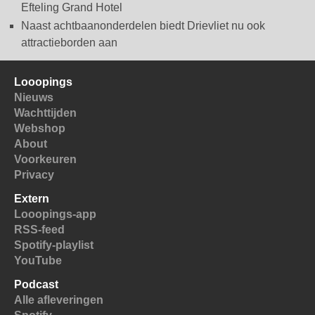
Efteling Grand Hotel
Naast achtbaanonderdelen biedt Drievliet nu ook
attractieborden aan
Looopings
Nieuws
Wachttijden
Webshop
About
Voorkeuren
Privacy
Extern
Looopings-app
RSS-feed
Spotify-playlist
YouTube
Podcast
Alle afleveringen