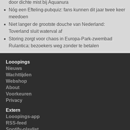
door dichte mist bij Aquanura
Nóg een Efteling-pubquiz: fans kunnen dit jaar twee keer
meedoen
Niet langer de grootste douche van Nederland:
Toverland sluit waterval af
Storing zorgt voor chaos in Europa-Park-zwembad
Rulantica: bezoekers weg zonder te betalen
Looopings
Nieuws
Wachttijden
Webshop
About
Voorkeuren
Privacy
Extern
Looopings-app
RSS-feed
Spotify-playlist