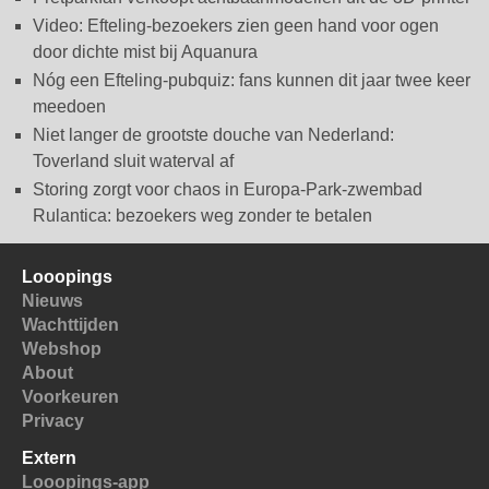
Video: Efteling-bezoekers zien geen hand voor ogen
door dichte mist bij Aquanura
Nóg een Efteling-pubquiz: fans kunnen dit jaar twee keer
meedoen
Niet langer de grootste douche van Nederland:
Toverland sluit waterval af
Storing zorgt voor chaos in Europa-Park-zwembad
Rulantica: bezoekers weg zonder te betalen
Looopings
Nieuws
Wachttijden
Webshop
About
Voorkeuren
Privacy
Extern
Looopings-app