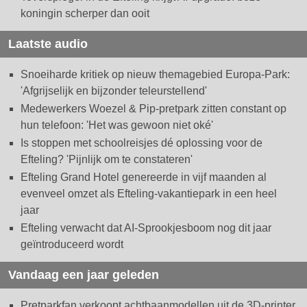
koningin scherper dan ooit
Laatste audio
Snoeiharde kritiek op nieuw themagebied Europa-Park:
'Afgrijselijk en bijzonder teleurstellend'
Medewerkers Woezel & Pip-pretpark zitten constant op
hun telefoon: 'Het was gewoon niet oké'
Is stoppen met schoolreisjes dé oplossing voor de
Efteling? 'Pijnlijk om te constateren'
Efteling Grand Hotel genereerde in vijf maanden al
evenveel omzet als Efteling-vakantiepark in een heel
jaar
Efteling verwacht dat AI-Sprookjesboom nog dit jaar
geïntroduceerd wordt
Vandaag een jaar geleden
Pretparkfan verkoopt achtbaanmodellen uit de 3D-printer