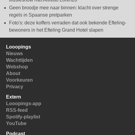
Geen broodje mee naar binnen: klacht over strenge
regels in Spaanse pretparken
Foto's: deze koffers verraden dat ook bekende Efteling-
bewoners in het Efteling Grand Hotel slapen
Looopings
Nieuws
Wachttijden
Webshop
About
Voorkeuren
Privacy
Extern
Looopings-app
RSS-feed
Spotify-playlist
YouTube
Podcast