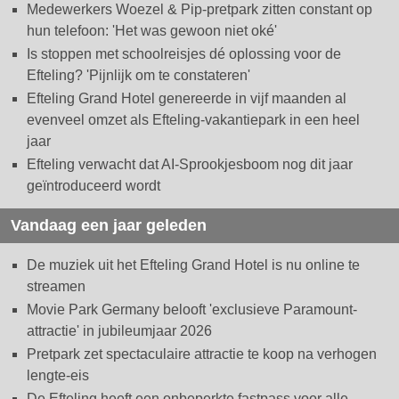
Medewerkers Woezel & Pip-pretpark zitten constant op
hun telefoon: 'Het was gewoon niet oké'
Is stoppen met schoolreisjes dé oplossing voor de
Efteling? 'Pijnlijk om te constateren'
Efteling Grand Hotel genereerde in vijf maanden al
evenveel omzet als Efteling-vakantiepark in een heel
jaar
Efteling verwacht dat AI-Sprookjesboom nog dit jaar
geïntroduceerd wordt
Vandaag een jaar geleden
De muziek uit het Efteling Grand Hotel is nu online te
streamen
Movie Park Germany belooft 'exclusieve Paramount-
attractie' in jubileumjaar 2026
Pretpark zet spectaculaire attractie te koop na verhogen
lengte-eis
De Efteling heeft een onbeperkte fastpass voor alle