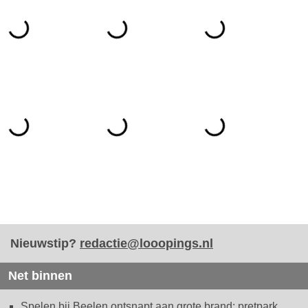
Nieuwstip?
redactie@looopings.nl
Net binnen
Spelen bij Beelen ontsnapt aan grote brand: pretpark