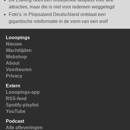
attracties, maar die is niet voor iedereen weggelegd
Foto's: in Plopsaland Deutschland ontstaat een
gigantische rotsformatie in de vorm van een wolf
Looopings
Nieuws
Wachttijden
Webshop
About
Voorkeuren
Privacy
Extern
Looopings-app
RSS-feed
Spotify-playlist
YouTube
Podcast
Alle afleveringen