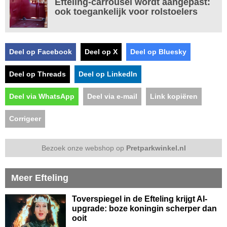
Efteling-carrousel wordt aangepast:
ook toegankelijk voor rolstoelers
Deel op Facebook
Deel op X
Deel op Bluesky
Deel op Threads
Deel op LinkedIn
Deel via WhatsApp
Deel via e-mail
Link kopiëren
Corrigeer
Bezoek onze webshop op
Pretparkwinkel.nl
Meer Efteling
Toverspiegel in de Efteling krijgt AI-
upgrade: boze koningin scherper dan
ooit